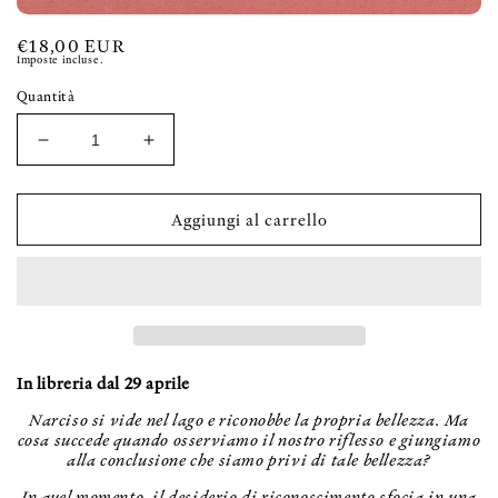
Apri
contenuti
Prezzo
€18,00 EUR
multimediali
Imposte incluse.
di
1
in
Quantità
listino
finestra
modale
Diminuisci
Aumenta
quantità
quantità
per
per
DIVENTARE
DIVENTARE
Aggiungi al carrello
UN&#39;OPERA
UN&#39;OPERA
D&#39;ARTE
D&#39;ARTE
In libreria dal 29 aprile
Narciso si vide nel lago e riconobbe la propria bellezza. Ma
cosa succede quando osserviamo il nostro riflesso e giungiamo
alla conclusione che siamo privi di tale bellezza?
In quel momento, il desiderio di riconoscimento sfocia in una