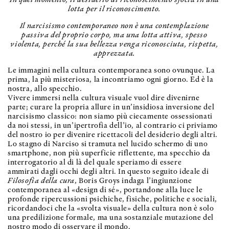
lotta per il riconoscimento.
Il narcisismo contemporaneo non è una contemplazione
passiva del proprio corpo, ma una lotta attiva, spesso
violenta, perché la sua bellezza venga riconosciuta, rispetta,
apprezzata.
Le immagini nella cultura contemporanea sono ovunque. La
prima, la più misteriosa, la incontriamo ogni giorno. Ed è la
nostra, allo specchio.
Vivere immersi nella cultura visuale vuol dire divenirne
parte; curare la propria allure in un’insidiosa inversione del
narcisismo classico: non siamo più ciecamente ossessionati
da noi stessi, in un’ipertrofia dell’io, al contrario ci priviamo
del nostro io per divenire ricettacoli del desiderio degli altri.
Lo stagno di Narciso si tramuta nel lucido schermo di uno
smartphone, non più superficie riflettente, ma specchio da
interrogatorio al di là del quale speriamo di essere
ammirati dagli occhi degli altri. In questo seguito ideale di
Filosofia della cura
, Boris Groys indaga l’ingiunzione
contemporanea al «design di sé», portandone alla luce le
profonde ripercussioni psichiche, fisiche, politiche e sociali,
ricordandoci che la «svolta visuale» della cultura non è solo
una predilizione formale, ma una sostanziale mutazione del
nostro modo di osservare il mondo.