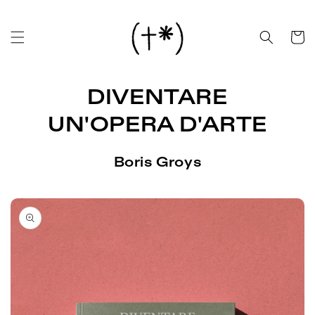
Vai
direttamente
ai contenuti
Carrell
DIVENTARE
UN'OPERA D'ARTE
Boris Groys
Passa alle
informazioni
sul prodotto